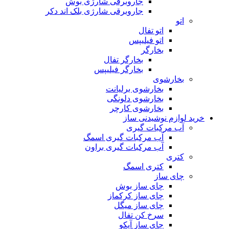
جاروبرقی شارژی بوش
جاروبرقی شارژی بلک اند دکر
اتو
اتو تفال
اتو فیلیپس
بخارگر
بخارگر تفال
بخارگر فیلیپس
بخارشوی
بخارشوی برلیانت
بخارشوی دلونگی
بخارشوی کارچر
خرید لوازم نوشیدنی ساز
آب مرکبات گیری
آب مرکبات گیری اسمگ
آب مرکبات گیری براون
کتری
کتری اسمگ
چای ساز
چای ساز بوش
چای ساز کرکماز
چای ساز میگل
سرخ کن تفال
چای ساز آیکو