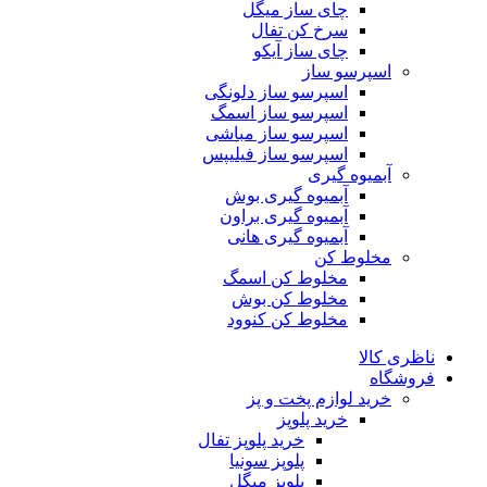
چای ساز میگل
سرخ کن تفال
چای ساز آیکو
اسپرسو ساز
اسپرسو ساز دلونگی
اسپرسو ساز اسمگ
اسپرسو ساز مباشی
اسپرسو ساز فیلیپس
آبمیوه گیری
آبمیوه گیری بوش
آبمیوه گیری براون
آبمیوه گیری هانی
مخلوط کن
مخلوط کن اسمگ
مخلوط کن بوش
مخلوط کن کنوود
ناظری کالا
فروشگاه
خرید لوازم پخت و پز
خرید پلوپز
خرید پلوپز تفال
پلوپز سونیا
پلوپز میگل