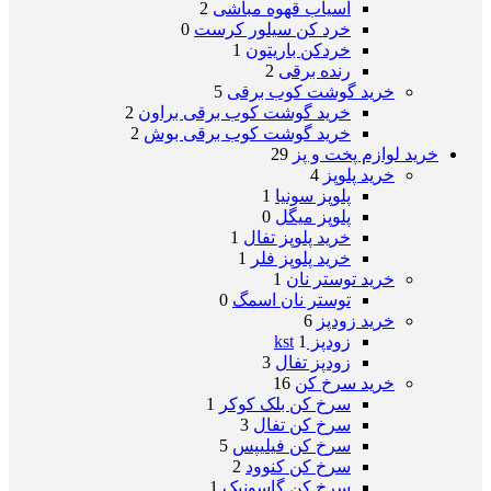
آسیاب قهوه مباشی
2
خرد کن سیلور کرست
0
خردکن باریتون
1
رنده برقی
2
خرید گوشت کوب برقی
5
خرید گوشت کوب برقی براون
2
خرید گوشت کوب برقی بوش
2
خرید لوازم پخت و پز
29
خرید پلوپز
4
پلوپز سونیا
1
پلوپز میگل
0
خرید پلوپز تفال
1
خرید پلوپز فلر
1
خرید توستر نان
1
توستر نان اسمگ
0
خرید زودپز
6
زودپز kst
1
زودپز تفال
3
خرید سرخ کن
16
سرخ کن بلک کوکر
1
سرخ کن تفال
3
سرخ کن فیلیپس
5
سرخ کن کنوود
2
سرخ کن گاسونیک
1