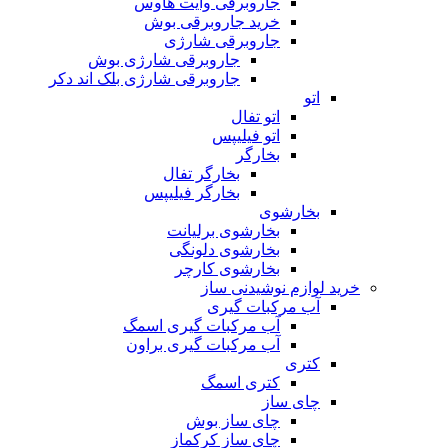
جاروبرقی وایت هاوس
خرید جاروبرقی بوش
جاروبرقی شارژی
جاروبرقی شارژی بوش
جاروبرقی شارژی بلک اند دکر
اتو
اتو تفال
اتو فیلیپس
بخارگر
بخارگر تفال
بخارگر فیلیپس
بخارشوی
بخارشوی برلیانت
بخارشوی دلونگی
بخارشوی کارچر
خرید لوازم نوشیدنی ساز
آب مرکبات گیری
آب مرکبات گیری اسمگ
آب مرکبات گیری براون
کتری
کتری اسمگ
چای ساز
چای ساز بوش
چای ساز کرکماز