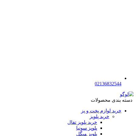
02136832544
دسته بندی محصولات
خرید لوازم پخت و پز
خرید پلوپز
خرید پلوپز تفال
پلوپز سونیا
پلوپز میگل