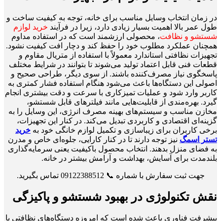
در زمان انتخاب وسایل مناسب برای خانه، توجه به کیفیت ساخت و
طول عمر بالا اهمیت بسیار زیادی دارد، زیرا در فرآیند
خرید لوازم
شستشو و نظافت
، محصولی ارزشمند است که در استفاده مداوم
همچنان عملکرد مطلوب خود را حفظ کند و دچار افت کیفیت نشود.
تجهیزات نظافتی استاندارد معمولاً با استفاده از متریال مقاوم و
قطعات فنی قابل اعتماد تولید می‌شوند تا بتوانند در شرایط مختلف
پاسخگوی نیاز مصرف‌کننده باشند. از سوی دیگر، طراحی صحیح و
اصولی این دستگاه‌ها باعث می‌شود هنگام استفاده فشار کمتری به
کاربر وارد شود و عملیات تمیزکاری با سرعت و دقت بیشتری انجام
گیرد. بهره‌مندی از قابلیت‌هایی مانند فیلترهای قابل شستشو،
مخازن مناسب و سیستم‌های بهینه مصرف انرژی، این وسایل را به
گزینه‌ای اقتصادی و کاربردی تبدیل می‌کند. در کنار این تجهیزات،
برخی کاربران برای زیباسازی و تکمیل لوازم خانگی خود به
خرید
تستر اسمگ
نیز توجه دارند تا در کنار کارایی، جلوه‌ای خاص و مدرن
به فضای منزل بدهند. انتخاب محصول باکیفیت یعنی سرمایه‌گذاری
بلندمدت برای آسایش، بهداشت و آرامش بیشتر در خانه.
جهت ثبت سفارش با شماره 📞 09122388512 تماس بگیرید.
نقش تکنولوژی در بهبود شستشو و پاکیزگی
پیشرفت فناوری باعث شده است که امروزه دستگاه‌های نظافتی با