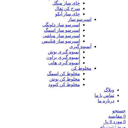
چای ساز میگل
سرخ کن تفال
چای ساز آیکو
اسپرسو ساز
اسپرسو ساز دلونگی
اسپرسو ساز اسمگ
اسپرسو ساز مباشی
اسپرسو ساز فیلیپس
آبمیوه گیری
آبمیوه گیری بوش
آبمیوه گیری براون
آبمیوه گیری هانی
مخلوط کن
مخلوط کن اسمگ
مخلوط کن بوش
مخلوط کن کنوود
وبلاگ
تماس با ما
درباره ما
جستجو
0
مقايسه
0
مورد
0
﷼
ورود / ثبت نام