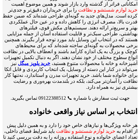
امکاناتی فراتر از گذشته وارد بازار شوند و همین موضوع اهمیت
خرید لوازم شستشو و نظافت
را برای خریداران دقیق‌تر و جدی‌تر
کرده است. مدل‌های جدید به گونه‌ای طراحی شده‌اند که ضمن حفظ
قدرت بالا، مصرف انرژی را کاهش داده و در عین حال عملکردی
بهتر و سریع‌تر ارائه دهند. سیستم‌های مکش قوی، فیلترهای
بهداشتی، طراحی سبک‌تر و قابلیت استفاده آسان از جمله مزایایی
هستند که در انتخاب این وسایل باید مورد توجه قرار بگیرند. همچنین
برخی محصولات به گونه‌ای ساخته شده‌اند که برای محیط‌های
کوچک و بزرگ به یک اندازه کارآمد باشند و انعطاف بالایی در نظافت
انواع سطوح مختلف از خود نشان دهند. اگر به دنبال تکمیل تجهیزات
آشپزخانه و خانه با محصولات متنوع هستید،
خرید پلوپز میگل
نیز
می‌تواند در کنار این دسته از وسایل، یک انتخاب کاربردی و قابل اتکا
برای خانواده شما باشد. خرید تجهیزات مدرن و استاندارد، نه‌تنها کار
نظافت را آسان‌تر می‌کند، بلکه در بلندمدت بهره‌وری و رضایت
بیشتری نیز به همراه دارد.
جهت ثبت سفارش با شماره 📞 09122388512 تماس بگیرید.
انتخاب بر اساس نیاز واقعی خانواده
هر خانه ویژگی‌ها و نیازهای خاص خود را دارد و به همین دلیل پیش
از اقدام به
خرید لوازم شستشو و نظافت
باید شرایط فضای داخلی،
تعداد اعضای خانواده و نوع استفاده روزانه را به دقت بررسی کنید تا