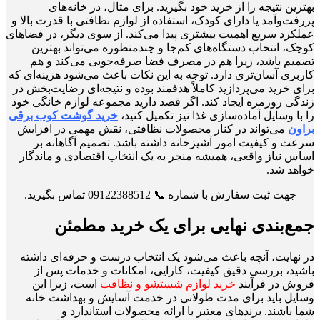
بهترین نتیجه را از خرید خود بگیرید. برای مثال، در خانه‌های
پررفت‌وآمد یا دارای کودک، استفاده از لوازم نظافتی با قدرت بالا و
عملکرد سریع اهمیت بیشتری پیدا می‌کند. از سوی دیگر، در فضاهای
کوچک، انتخاب دستگاه‌های کم‌جا و چندمنظوره می‌تواند بهترین
تصمیم باشد، زیرا هم در مصرف فضا صرفه‌جویی می‌کند و هم
کاربری آسان‌تری دارد. توجه به این نکات باعث می‌شود هزینه‌ای که
برای خرید می‌پردازید کاملاً هدفمند بوده و نتیجه‌ای رضایت‌بخش در
زندگی روزمره ایجاد کند. اگر قصد دارید مجموعه لوازم خانگی خود
را با وسایل آماده‌سازی غذا نیز تکمیل کنید،
خرید گوشت کوب برقی
براون
می‌تواند در کنار محصولات نظافتی، نقش مهمی در افزایش
سرعت و کیفیت امور آشپزخانه داشته باشد. تصمیم آگاهانه بر
اساس نیاز واقعی، همیشه منجر به یک انتخاب اقتصادی و ماندگار
خواهد شد.
جهت ثبت سفارش با شماره 📞 09122388512 تماس بگیرید.
جمع‌بندی نهایی برای یک خرید مطمئن
در نهایت، آنچه باعث می‌شود یک انتخاب درست و حرفه‌ای داشته
باشید، بررسی دقیق کیفیت، کارایی، امکانات و خدمات پس از
فروش در فرآیند
خرید لوازم شستشو و نظافت
است، زیرا این
وسایل باید برای مدت طولانی در خدمت آسایش و بهداشت خانه
شما باشند. برندهای معتبر با ارائه محصولات استاندارد و