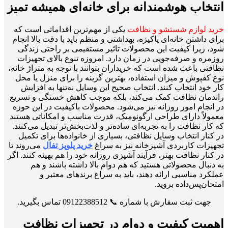
انتخاب هوشمندانه برای خانه‌ای همیشه تمیز
خرید لوازم شستشو و نظافت
یکی از مهم‌ترین اقداماتی است که
برای داشتن خانه‌ای پاکیزه، بهداشتی و منظم باید با دقت بالا انجام
شود، زیرا کیفیت این محصولات تاثیر مستقیمی بر راحتی زندگی
روزمره و صرفه‌جویی در زمان دارد. امروزه تنوع بالای تجهیزات
نظافتی باعث شده است که خریداران بتوانند با توجه به متراژ خانه،
نوع کفپوش و میزان استفاده، بهترین گزینه را برای منزل یا محل
کار خود انتخاب کنند. انتخاب صحیح این وسایل نه‌تنها به افزایش
راندمان نظافت کمک می‌کند، بلکه موجب کاهش خستگی و تسریع
در انجام امور روزانه نیز می‌شود. محصولات باکیفیت در این حوزه
معمولاً دارای طراحی ارگونومیک، قدرت مناسب و امکاناتی هستند
که کار نظافت را به تجربه‌ای ساده‌تر و لذت‌بخش‌تر تبدیل می‌کنند.
در کنار انتخاب وسایل نظافتی، بسیاری از خانواده‌ها برای تکمیل
تجهیزات کاربردی آشپزخانه نیز به سراغ
خرید پلوپز تفال
می‌روند تا
در کنار نظافت بهتر، فرآیند آشپزی روزانه خود را هم بهینه کنند. اگر
به دنبال محصولاتی هستید که هم دوام بالا داشته باشند و هم
عملکرد مناسبی ارائه دهند، باید به سراغ برندهای معتبر و
امتحان‌پس‌داده بروید.
جهت ثبت سفارش با شماره 📞 09122388512 تماس بگیرید.
اهمیت کیفیت و دوام در تجهیزات نظافت