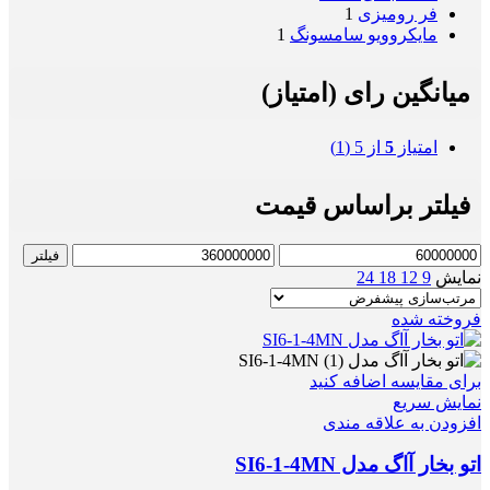
فر رومیزی
1
مایکروویو سامسونگ
1
میانگین رای (امتیاز)
امتیاز
5
از 5
(1)
فیلتر براساس قیمت
حداقل
حداکثر
فیلتر
قیمت
قیمت
نمایش
9
12
18
24
فروخته شده
برای مقایسه اضافه کنید
نمایش سریع
افزودن به علاقه مندی
اتو بخار آاگ مدل SI6-1-4MN