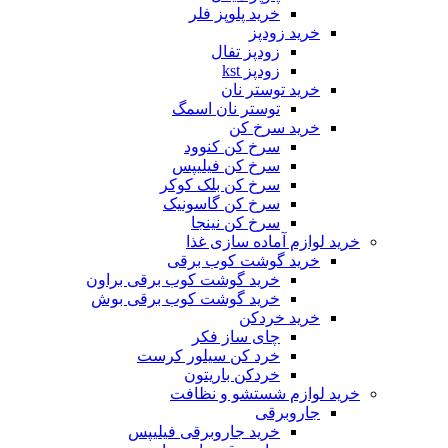
خرید پلوپز فلر
خرید زودپز
زودپز تفال
زودپز kst
خرید توستر نان
توستر نان اسمگ
خرید سرخ کن
سرخ کن کنوود
سرخ کن فیلیپس
سرخ کن بلک کوکر
سرخ کن گاسونیک
سرخ کن نینجا
خرید لوازم آماده سازی غذا
خرید گوشت کوب برقی
خرید گوشت کوب برقی براون
خرید گوشت کوب برقی بوش
خرید خردکن
چای ساز فکر
خرد کن سیلور کرست
خردکن باریتون
خرید لوازم شستشو و نظافت
جاروبرقی
خرید جاروبرقی فیلیپس