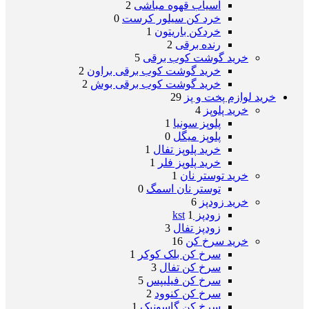
آسیاب قهوه مباشی
2
خرد کن سیلور کرست
0
خردکن باریتون
1
رنده برقی
2
خرید گوشت کوب برقی
5
خرید گوشت کوب برقی براون
2
خرید گوشت کوب برقی بوش
2
خرید لوازم پخت و پز
29
خرید پلوپز
4
پلوپز سونیا
1
پلوپز میگل
0
خرید پلوپز تفال
1
خرید پلوپز فلر
1
خرید توستر نان
1
توستر نان اسمگ
0
خرید زودپز
6
زودپز kst
1
زودپز تفال
3
خرید سرخ کن
16
سرخ کن بلک کوکر
1
سرخ کن تفال
3
سرخ کن فیلیپس
5
سرخ کن کنوود
2
سرخ کن گاسونیک
1