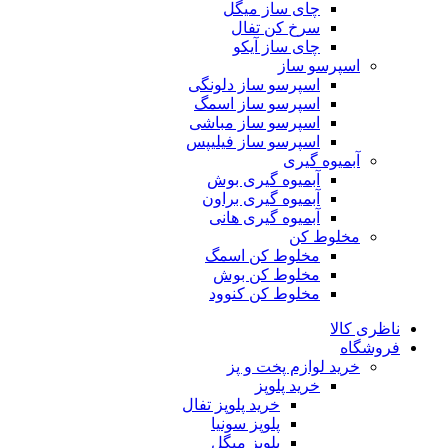
چای ساز میگل
سرخ کن تفال
چای ساز آیکو
اسپرسو ساز
اسپرسو ساز دلونگی
اسپرسو ساز اسمگ
اسپرسو ساز مباشی
اسپرسو ساز فیلیپس
آبمیوه گیری
آبمیوه گیری بوش
آبمیوه گیری براون
آبمیوه گیری هانی
مخلوط کن
مخلوط کن اسمگ
مخلوط کن بوش
مخلوط کن کنوود
ناظری کالا
فروشگاه
خرید لوازم پخت و پز
خرید پلوپز
خرید پلوپز تفال
پلوپز سونیا
پلوپز میگل