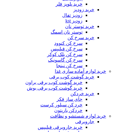
خرید پلوپز فلر
خرید زودپز
زودپز تفال
زودپز kst
خرید توستر نان
توستر نان اسمگ
خرید سرخ کن
سرخ کن کنوود
سرخ کن فیلیپس
سرخ کن بلک کوکر
سرخ کن گاسونیک
سرخ کن نینجا
خرید لوازم آماده سازی غذا
خرید گوشت کوب برقی
خرید گوشت کوب برقی براون
خرید گوشت کوب برقی بوش
خرید خردکن
چای ساز فکر
خرد کن سیلور کرست
خردکن باریتون
خرید لوازم شستشو و نظافت
جاروبرقی
خرید جاروبرقی فیلیپس