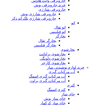
جاروبرقی وایت هاوس
خرید جاروبرقی بوش
جاروبرقی شارژی
جاروبرقی شارژی بوش
جاروبرقی شارژی بلک اند دکر
اتو
اتو تفال
اتو فیلیپس
بخارگر
بخارگر تفال
بخارگر فیلیپس
بخارشوی
بخارشوی برلیانت
بخارشوی دلونگی
بخارشوی کارچر
خرید لوازم نوشیدنی ساز
آب مرکبات گیری
آب مرکبات گیری اسمگ
آب مرکبات گیری براون
کتری
کتری اسمگ
چای ساز
چای ساز بوش
چای ساز کرکماز