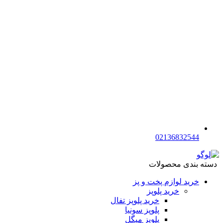
02136832544
دسته بندی محصولات
خرید لوازم پخت و پز
خرید پلوپز
خرید پلوپز تفال
پلوپز سونیا
پلوپز میگل