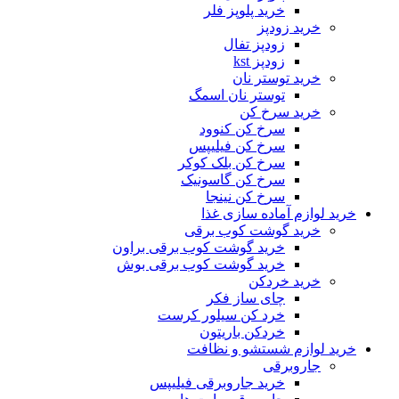
خرید پلوپز فلر
خرید زودپز
زودپز تفال
زودپز kst
خرید توستر نان
توستر نان اسمگ
خرید سرخ کن
سرخ کن کنوود
سرخ کن فیلیپس
سرخ کن بلک کوکر
سرخ کن گاسونیک
سرخ کن نینجا
خرید لوازم آماده سازی غذا
خرید گوشت کوب برقی
خرید گوشت کوب برقی براون
خرید گوشت کوب برقی بوش
خرید خردکن
چای ساز فکر
خرد کن سیلور کرست
خردکن باریتون
خرید لوازم شستشو و نظافت
جاروبرقی
خرید جاروبرقی فیلیپس