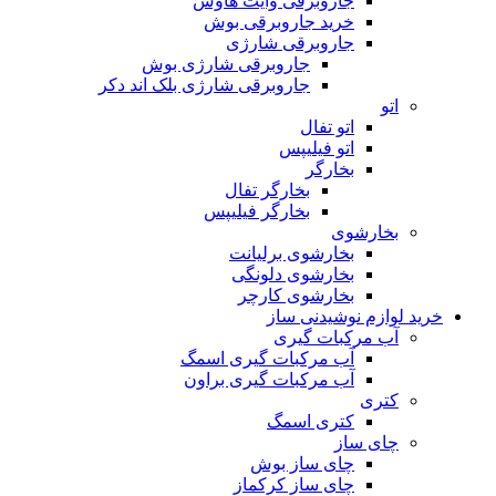
جاروبرقی وایت هاوس
خرید جاروبرقی بوش
جاروبرقی شارژی
جاروبرقی شارژی بوش
جاروبرقی شارژی بلک اند دکر
اتو
اتو تفال
اتو فیلیپس
بخارگر
بخارگر تفال
بخارگر فیلیپس
بخارشوی
بخارشوی برلیانت
بخارشوی دلونگی
بخارشوی کارچر
خرید لوازم نوشیدنی ساز
آب مرکبات گیری
آب مرکبات گیری اسمگ
آب مرکبات گیری براون
کتری
کتری اسمگ
چای ساز
چای ساز بوش
چای ساز کرکماز