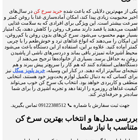
یکی از مهم‌ترین دلایلی که باعث شده
خرید سرخ کن
در سال‌های
اخیر محبوبیت زیادی پیدا کند، امکان آماده‌سازی غذا با روغن کمتر و
سرعت بیشتر است. این ویژگی برای افرادی که به سلامت غذایی
اهمیت می‌دهند یا قصد دارند مصرف روغن را کاهش دهند، یک امتیاز
بسیار مهم محسوب می‌شود. سرخ کن‌های بدون روغن یا کم‌روغن،
این امکان را می‌دهند که انواع غذاهای ترد و خوش‌طعم را با چربی
کمتر آماده کنید. علاوه بر این، استفاده از این دستگاه باعث می‌شود
محیط آشپزخانه تمیزتر باقی بماند و دردسرهای ناشی از پاشیدن
روغن به حداقل برسد. بسیاری از خانواده‌ها ترجیح می‌دهند از
دستگاه‌هایی استفاده کنند که هم کار را سریع‌تر پیش ببرند و هم
نتیجه‌ای سالم‌تر ارائه دهند. در کنار این وسیله،
خرید پلوپز میگل
نیز
برای کسانی که به دنبال تکمیل لوازم پخت‌وپز خود هستند، انتخابی
منطقی و کاربردی خواهد بود. انتخاب یک سرخ کن خوب می‌تواند
کیفیت غذاهای روزمره را ارتقا دهد و تجربه آشپزی را برای شما
ساده‌تر و حرفه‌ای‌تر کند.
جهت ثبت سفارش با شماره 📞 09122388512 تماس بگیرید.
بررسی مدل‌ها و انتخاب بهترین سرخ کن
متناسب با نیاز شما