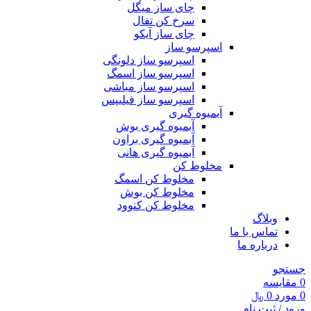
چای ساز میگل
سرخ کن تفال
چای ساز آیکو
اسپرسو ساز
اسپرسو ساز دلونگی
اسپرسو ساز اسمگ
اسپرسو ساز مباشی
اسپرسو ساز فیلیپس
آبمیوه گیری
آبمیوه گیری بوش
آبمیوه گیری براون
آبمیوه گیری هانی
مخلوط کن
مخلوط کن اسمگ
مخلوط کن بوش
مخلوط کن کنوود
وبلاگ
تماس با ما
درباره ما
جستجو
0
مقايسه
0
مورد
0
﷼
ورود / ثبت نام