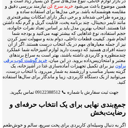
در بازار لوازم خانگی، تنوع مدل‌های سرخ کن بسیار زیاد است و
همین موضوع باعث می‌شود
خرید سرخ کن
نیازمند بررسی دقیق و
مقایسه هوشمندانه باشد. برخی مدل‌ها برای استفاده ساده و
روزمره طراحی شده‌اند و برخی دیگر دارای امکانات پیشرفته‌تری
مانند تایمر دیجیتال، چند برنامه پخت، قابلیت گریل و گرم نگه داشتن
غذا هستند. انتخاب بهترین مدل باید بر اساس تعداد نفرات خانواده،
حجم استفاده، نوع غذاهایی که بیشتر تهیه می‌کنید و بودجه شما
انجام شود. کیفیت قطعات داخلی، دوام بدنه و سهولت تمیز کردن
نیز از جمله معیارهای مهم در یک انتخاب درست هستند. اگر از آن
دسته افرادی هستید که دوست دارید لوازم آشپزخانه شما عملکرد
چندمنظوره و کاربردی داشته باشند، بهتر است به سراغ برندهای
معتبر و امتحان‌پس‌داده بروید. در این میان،
خرید گوشت کوب برقی
براون
نیز برای تکمیل تجهیزات آماده‌سازی غذا در آشپزخانه، یک
گزینه بسیار مناسب و ارزشمند به شمار می‌رود. با انتخاب درست،
می‌توانید از یک دستگاه کاربردی، زیبا و ماندگار برای سال‌ها استفاده
کنید.
جهت ثبت سفارش با شماره 📞 09122388512 تماس بگیرید.
جمع‌بندی نهایی برای یک انتخاب حرفه‌ای و
رضایت‌بخش
اگر به دنبال وسیله‌ای کاربردی برای پخت سریع، سالم و خوش‌طعم