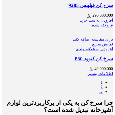
سرخ کن فیلیپس 9285
290.000.000
﷼
افزودن به سبد خرید
فروخته شده
برای مقایسه اضافه کنید
نمایش سریع
افزودن به علاقه مندی
سرخ کن کنوود P50
49.000.000
﷼
اطلاعات بیشتر
1
2
→
چرا سرخ کن به یکی از پرکاربردترین لوازم
آشپزخانه تبدیل شده است؟