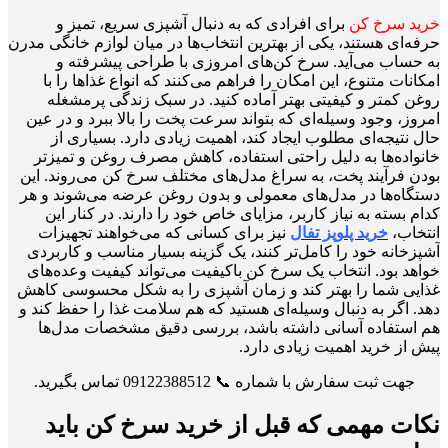
خرید سرخ کن
برای افرادی که به دنبال آشپزی سریع، تمیز و
حرفه‌ای هستند، یکی از بهترین انتخاب‌ها در میان لوازم خانگی مدرن
به حساب می‌آید. سرخ کن‌های امروزی با طراحی پیشرفته و
امکانات متنوع، این امکان را فراهم می‌کنند که انواع غذاها را با
روغن کمتر و کیفیتی بهتر آماده کنید. در سبک زندگی پرمشغله
امروز، وجود وسیله‌ای که بتواند سرعت پخت را بالا ببرد و در عین
حال نتیجه‌ای مطلوب ایجاد کند، اهمیت زیادی دارد. بسیاری از
خانواده‌ها به دلیل راحتی استفاده، کاهش مصرف روغن و تمیزتر
بودن فرآیند پخت، به سراغ مدل‌های مختلف سرخ کن می‌روند. این
دستگاه‌ها در مدل‌های معمولی و بدون روغن عرضه می‌شوند و هر
کدام بسته به نیاز کاربر، مزایای خاص خود را دارند. در کنار این
انتخاب،
خرید پلوپز تفال
نیز برای کسانی که می‌خواهند تجهیزات
آشپزخانه خود را کامل‌تر کنند، یک گزینه بسیار مناسب و کاربردی
خواهد بود. انتخاب یک سرخ کن باکیفیت می‌تواند کیفیت وعده‌های
غذایی شما را بهتر کند و زمان آشپزی را به شکل محسوسی کاهش
دهد. اگر به دنبال وسیله‌ای هستید که هم سلامت غذا را حفظ کند و
هم استفاده آسانی داشته باشد، بررسی دقیق مشخصات مدل‌ها
پیش از خرید اهمیت زیادی دارد.
جهت ثبت سفارش با شماره 📞 09122388512 تماس بگیرید.
نکات مهمی که قبل از خرید سرخ کن باید