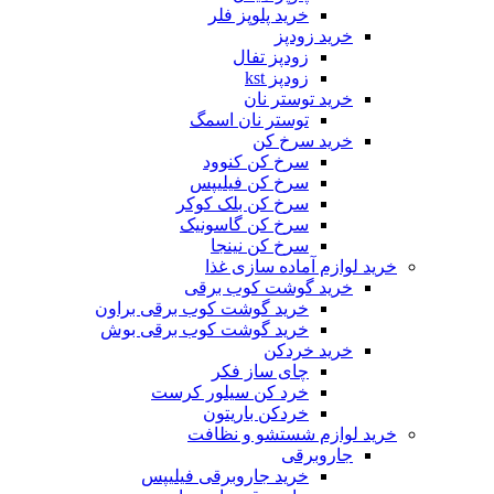
خرید پلوپز فلر
خرید زودپز
زودپز تفال
زودپز kst
خرید توستر نان
توستر نان اسمگ
خرید سرخ کن
سرخ کن کنوود
سرخ کن فیلیپس
سرخ کن بلک کوکر
سرخ کن گاسونیک
سرخ کن نینجا
خرید لوازم آماده سازی غذا
خرید گوشت کوب برقی
خرید گوشت کوب برقی براون
خرید گوشت کوب برقی بوش
خرید خردکن
چای ساز فکر
خرد کن سیلور کرست
خردکن باریتون
خرید لوازم شستشو و نظافت
جاروبرقی
خرید جاروبرقی فیلیپس