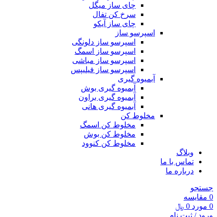
چای ساز میگل
سرخ کن تفال
چای ساز آیکو
اسپرسو ساز
اسپرسو ساز دلونگی
اسپرسو ساز اسمگ
اسپرسو ساز مباشی
اسپرسو ساز فیلیپس
آبمیوه گیری
آبمیوه گیری بوش
آبمیوه گیری براون
آبمیوه گیری هانی
مخلوط کن
مخلوط کن اسمگ
مخلوط کن بوش
مخلوط کن کنوود
وبلاگ
تماس با ما
درباره ما
جستجو
0
مقايسه
0
مورد
0
﷼
ورود / ثبت نام