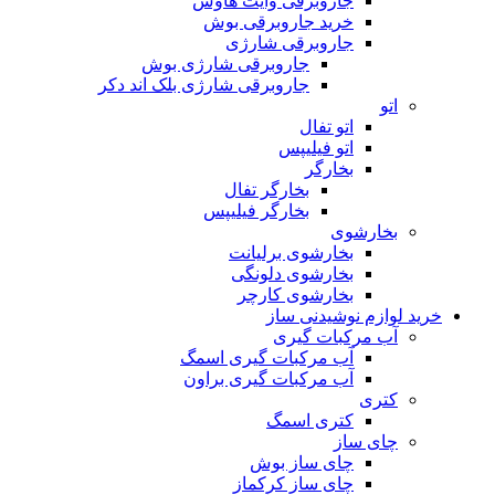
جاروبرقی وایت هاوس
خرید جاروبرقی بوش
جاروبرقی شارژی
جاروبرقی شارژی بوش
جاروبرقی شارژی بلک اند دکر
اتو
اتو تفال
اتو فیلیپس
بخارگر
بخارگر تفال
بخارگر فیلیپس
بخارشوی
بخارشوی برلیانت
بخارشوی دلونگی
بخارشوی کارچر
خرید لوازم نوشیدنی ساز
آب مرکبات گیری
آب مرکبات گیری اسمگ
آب مرکبات گیری براون
کتری
کتری اسمگ
چای ساز
چای ساز بوش
چای ساز کرکماز