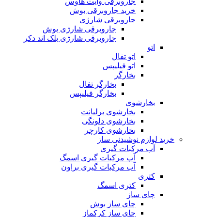
جاروبرقی وایت هاوس
خرید جاروبرقی بوش
جاروبرقی شارژی
جاروبرقی شارژی بوش
جاروبرقی شارژی بلک اند دکر
اتو
اتو تفال
اتو فیلیپس
بخارگر
بخارگر تفال
بخارگر فیلیپس
بخارشوی
بخارشوی برلیانت
بخارشوی دلونگی
بخارشوی کارچر
خرید لوازم نوشیدنی ساز
آب مرکبات گیری
آب مرکبات گیری اسمگ
آب مرکبات گیری براون
کتری
کتری اسمگ
چای ساز
چای ساز بوش
چای ساز کرکماز