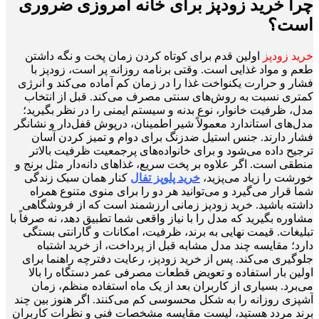
چرا خرید زودپز برای خانه امروزی ضروری
است؟
خرید زودپز
اولین قدم برای کوتاه کردن زمان پخت و نگه داشتن
طعم و مواد غذایی است. وقتی برنامه روزانه پر است، زودپز با
فشار و حرارت یکنواخت غذا را در زمان کم آماده می‌کند و انرژی
کمتری نسبت به روش‌های سنتی مصرف می‌کند. قبل از انتخاب
مدل، ظرفیت خانوار، نوع بدنه و سیستم ایمنی را در نظر بگیرید؛
مدل‌های استاندارد معمولاً شیر اطمینان، درپوش قفل‌دار و نشانگر
فشار دارند. جنس استیل ضدزنگ برای دوام و تمیز کردن آسان
ترجیح داده می‌شود و برای خانواده‌های پرجمعیت ظرفیت بالاتر
منطقی است. اگر علاوه بر پخت سریع، غذاهای دانه‌دار مثل برنج و
خورشت را زیاد می‌پزید،
خرید پلوپز تفال
کنار همان سبک زندگی
شما قرار می‌گیرد و می‌توانید هر دو را برای منوی متنوع همراه
داشته باشید. خرید زودپز زمانی ارزشمند است که از فروشگاهی
مشاوره بگیرید که مدل را با نیاز واقعی شما تطبیق دهد، نه صرفاً با
تبلیغات. قیمت نهایی به برند، ظرفیت، امکانات و گارانتی بستگی
دارد؛ مقایسه چند مدل مشابه قبل از پرداخت، از خرید اشتباه
جلوگیری می‌کند. پس از خرید زودپز، رعایت دفترچه راهنما برای
اولین بار استفاده و تعویض قطعات مصرفی عمر دستگاه را بالا
می‌برد. بسیاری از کاربران بعد از یک ماه استفاده منظم، زمان
آشپزی روزانه را به شکل محسوسی کم می‌کنند. اگر هنوز بین چند
برند مردد هستید، لیست مقایسه مشخصات فنی و نظرات کاربران