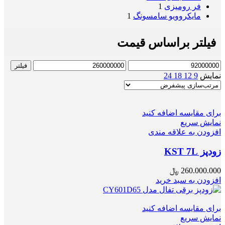
فر رومیزی
1
مایکروویو سامسونگ
1
فیلتر براساس قیمت
حداقل
حداکثر
فیلتر
قیمت
قیمت
نمایش
9
12
18
24
برای مقایسه اضافه کنید
نمایش سریع
افزودن به علاقه مندی
زودپز KST 7L
260.000.000
﷼
افزودن به سبد خرید
برای مقایسه اضافه کنید
نمایش سریع