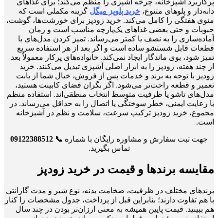
پرکاربرد آشپزخانه، چرخه آشپزی را منظم می‌کند؛ برای غذاهای
دانه‌دار و پلوهای متنوع،
خرید پلوپز میگل
گزینه مکملی است که
منوی هفتگی را کامل می‌کند. خرید زودپز برای خورشت‌ها، گوشت،
حبوبات و حتی بعضی غذاهای یک‌پارچه مناسب است و زمان
آماده‌سازی را به نصف یا کمتر می‌رساند. تمیز کردن مدل‌های با
قطعات قابل شستشو ساده است و اگر بعد از هر استفاده سریع
تمیز شود، بوی ماندگار ایجاد نمی‌کند. خانواده‌های پرکار معمولاً بعد
از چند هفته، زودپز را به ابزار اصلی آشپزی تبدیل می‌کنند. خرید
زودپز با توجه به برند و خدمات پس از فروش، خیال شما از بابت
تعمیر و قطعه راحت‌تر می‌شود. اگر نگران فضای کابینت هستید،
مدل‌های تاشو یا ظرفیت متوسط انتخاب منطقی‌اند. استفاده منظم
با رعایت ایمنی، خطر سوختگی یا اتصال را به حداقل می‌رساند. در
مجموع، خرید زودپز ترکیب سرعت، سلامت و نظم در آشپزخانه
است.
جهت ثبت سفارش و مشاوره رایگان با شماره
📞 09122388512
تماس بگیرید.
مقایسه برندها و قیمت در خرید زودپز
برندهای مختلف در ظرفیت، ضخامت بدنه، نوع شیر و مدت گارانتی
با هم تفاوت دارند؛ بنابراین قبل از پرداخت، جدول مشخصات را کنار
هم ببینید. قیمت پایین همیشه به معنی ارزان‌تر بودن در چند سال