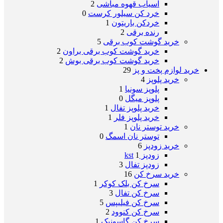
آسیاب قهوه مباشی
2
خرد کن سیلور کرست
0
خردکن باریتون
1
رنده برقی
2
خرید گوشت کوب برقی
5
خرید گوشت کوب برقی براون
2
خرید گوشت کوب برقی بوش
2
خرید لوازم پخت و پز
29
خرید پلوپز
4
پلوپز سونیا
1
پلوپز میگل
0
خرید پلوپز تفال
1
خرید پلوپز فلر
1
خرید توستر نان
1
توستر نان اسمگ
0
خرید زودپز
6
زودپز kst
1
زودپز تفال
3
خرید سرخ کن
16
سرخ کن بلک کوکر
1
سرخ کن تفال
3
سرخ کن فیلیپس
5
سرخ کن کنوود
2
سرخ کن گاسونیک
1