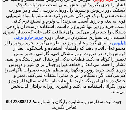
فشار را جدی بگیرید؛ این بخش ایمنی است نه جزئیات کوچک.
لاستیک دور درپوش و شیرها را دوره‌ای بررسی کنید و در صورت
سفت شدن یا ترک خوردگی تعویض کنید. شستشو با مواد شیمیایی
قوی به بدنه و درزها آسیب می‌زند؛ آب ولرم و اسفنج نرم کافی
است. خرید زودپز تنها شروع راه است؛ استفاده درست آن بازدهی
دستگاه را چند برابر می‌کند. برای نظافت کلی خانه که بعد از آشپزی
اهمیت دارد، بسیاری مشتریان در همان دوره
خرید جارو برقی
فیلیپس
را برای گرد و غبار و پرز در نظر می‌گیرند. خرید زودپز را از
مجموعه‌ای انجام دهید که راهنمای استفاده و پاسخگویی بعد از
فروش دارد. در صورت بروز مشکل فنی، گارانتی معتبر مسیر
تعمیر را کوتاه می‌کند. قطعات یدکی اورجینال عمر دستگاه و ایمنی
فشار را حفظ می‌کند؛ از قطعه غیراورجینال برای شیر و درپوش
دوری کنید. خرید زودپز و نگهداری منظم، هزینه تعمیرات ناگهانی را
کم می‌کند. اگر دستگاه را برای مدتی استفاده نمی‌کنید، تمیز و
خشک در جای امن نگه دارید. با رعایت این نکات، سال‌ها از زودپز
بدون نگرانی استفاده می‌کنید و آشپزی روزانه برایتان لذت‌بخش
می‌ماند.
جهت ثبت سفارش و مشاوره رایگان با شماره
📞 09122388512
تماس بگیرید.