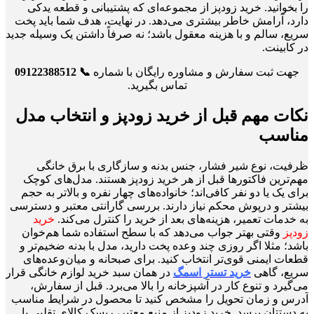
را بخوانید. خرید زودپز از مجموعه‌ای که پشتیبانی و قطعه یدکی
دارد، آرامش خاطر بیشتری می‌دهد. در نهایت، هدف شما باید پخت
سریع، سالم و با هزینه معقول باشد؛ نه صرفاً داشتن یک وسیله جدید
در کابینت.
جهت ثبت سفارش و مشاوره رایگان با شماره
📞 09122388512
تماس بگیرید.
نکات مهم قبل از خرید زودپز و انتخاب مدل
مناسب
ظرفیت، نوع شیر فشار، جنس بدنه و سازگاری با برق خانگی
مهم‌ترین فاکتورها قبل از هر خرید زودپز هستند. مدل‌های کوچک
برای یک یا دو نفر کافی‌اند؛ خانواده‌های چهار نفره و بالاتر به حجم
بیشتر و درپوش محکم نیاز دارند. بررسی گارانتی معتبر و دسترسی
به خدمات تعمیر، هزینه‌های بعد از خرید را کنترل می‌کند.
خرید
زودپز
وقتی بهتر جواب می‌دهد که با سطح استفاده شما هم‌خوان
باشد؛ مثلا اگر روزی چند وعده پخت دارید، مدل با بدنه ضخیم‌تر و
قطعات ایمنی قوی‌تر انتخاب کنید. برای صبحانه و میان‌وعده‌های
سریع، گاهی
خرید تستر اسمگ
در همان سبد خرید لوازم خانگی قرار
می‌گیرد و تنوع کار در آشپزخانه را بالا می‌برد. قبل از سفارش،
آدرس و زمان تحویل را مشخص کنید تا محصول در شرایط مناسب
به دستتان برسد. خرید زودپز از منبع معتبر، ریسک کالای تقلبی یا