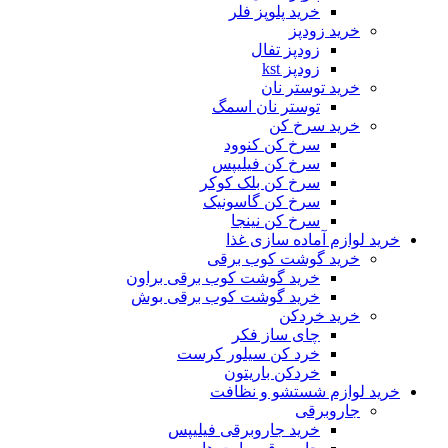
خرید پلوپز فلر
خرید زودپز
زودپز تفال
زودپز kst
خرید توستر نان
توستر نان اسمگ
خرید سرخ کن
سرخ کن کنوود
سرخ کن فیلیپس
سرخ کن بلک کوکر
سرخ کن گاسونیک
سرخ کن نینجا
خرید لوازم آماده سازی غذا
خرید گوشت کوب برقی
خرید گوشت کوب برقی براون
خرید گوشت کوب برقی بوش
خرید خردکن
چای ساز فکر
خرد کن سیلور کرست
خردکن باریتون
خرید لوازم شستشو و نظافت
جاروبرقی
خرید جاروبرقی فیلیپس