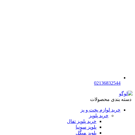
02136832544
دسته بندی محصولات
خرید لوازم پخت و پز
خرید پلوپز
خرید پلوپز تفال
پلوپز سونیا
پلوپز میگل