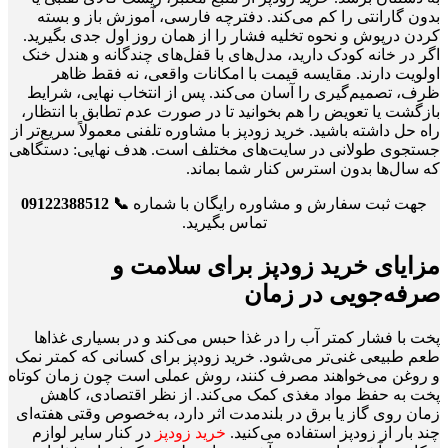
بدون گارانتی را کم می‌کند. دفترچه فارسی، آموزش باز و بسته
کردن درپوش و نحوه تخلیه فشار را از همان روز اول جدی بگیرید.
اگر در خانه کودک دارید، مدل‌های با قفل‌های چندگانه و هندل خنک
اولویت دارند. مقایسه قیمت با امکانات واقعی، نه فقط ظاهر
ظرف، تصمیم‌گیری را آسان می‌کند. پس از انتخاب نهایی، شرایط
بازگشت یا تعویض را هم بخوانید تا در صورت عدم تطابق با انتظار،
راه حل داشته باشید. خرید زودپز با مشاوره تلفنی معمولاً سریع‌تر از
جستجوی طولانی در سایت‌های مختلف است. هدف نهایی: دستگاهی
که سال‌ها بدون استرس کنار شما بماند.
جهت ثبت سفارش و مشاوره رایگان با شماره
📞 09122388512
تماس بگیرید.
مزایای خرید زودپز برای سلامت و
صرفه‌جویی در زمان
پخت با فشار کمتر آب را در غذا حبس می‌کند و در بسیاری غذاها
طعم طبیعی غنی‌تر می‌شود. خرید زودپز برای کسانی که کمتر نمک
و روغن می‌خواهند مصرف کنند، روش عملی است چون زمان کوتاه
پخت به حفظ مواد مغذی کمک می‌کند. از نظر اقتصادی، کاهش
زمان روی گاز یا برق در بلندمدت اثر دارد، به‌خصوص وقتی هفته‌ای
چند بار از زودپز استفاده می‌کنید.
خرید زودپز
در کنار سایر لوازم