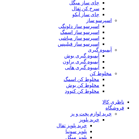
چای ساز میگل
سرخ کن تفال
چای ساز آیکو
اسپرسو ساز
اسپرسو ساز دلونگی
اسپرسو ساز اسمگ
اسپرسو ساز مباشی
اسپرسو ساز فیلیپس
آبمیوه گیری
آبمیوه گیری بوش
آبمیوه گیری براون
آبمیوه گیری هانی
مخلوط کن
مخلوط کن اسمگ
مخلوط کن بوش
مخلوط کن کنوود
ناظری کالا
فروشگاه
خرید لوازم پخت و پز
خرید پلوپز
خرید پلوپز تفال
پلوپز سونیا
پلوپز میگل