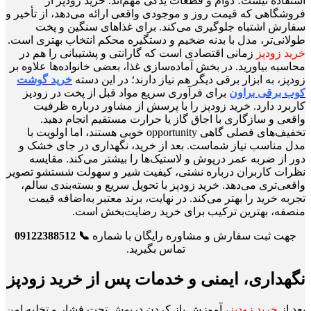
استفاده نیست؛ دوام و قطعات یدکی مهم‌اند. خرید زودپز از
فروشگاهی که قیمت روز و موجودی واقعی ارائه می‌دهد، از تأخیر و
سفارش اشتباه جلوگیری می‌کند. برای غذاهای سنگین و پخت
طولانی‌تر، مدل با بدنه ضخیم و دستگیره محکم انتخاب بهتری است.
خرید زودپز
زمانی اقتصادی است که گارانتی و پشتیبانی را هم در
محاسبه بیاورید. در بخش آماده‌سازی غذا، بعضی خانواده‌ها علاوه بر
زودپز، به ابزار برقی دیگر هم نیاز دارند؛ در این دسته
خرید گوشت
کوب برقی براون
برای فرآوری سریع مواد قبل از پخت در زودپز
کاربرد دارد. خرید زودپز را با پرسش از مشاور درباره ظرفیت
واقعی و سازگاری با اجاق گاز یا حرارت مستقیم انجام دهید.
تخفیف‌های فصلی گاهی opportunity خوبی هستند، اما اولویت با
مدل مناسب نیاز شماست. بعد از خرید، نگهداری در جای خشک و
دور از ضربه عمر درپوش و لاستیک‌ها را بیشتر می‌کند. مقایسه
نظرات کاربران درباره نشتی، کیفیت شیر و سهولت شستشو تصویر
واقعی‌تری می‌دهد. خرید زودپز با تحویل سریع و بسته‌بندی سالم،
تجربه خرید را بهتر می‌کند. در نهایت، برند معتبر به‌اضافه قیمت
منصفه، بهترین ترکیب برای خرید رضایت‌بخش است.
جهت ثبت سفارش و مشاوره رایگان با شماره
📞 09122388512
تماس بگیرید.
نگهداری، ایمنی و خدمات پس از خرید زودپز
بعد از
خرید زودپز
، آموزش باز کردن درپوش تحت فشار و تخلیه امن