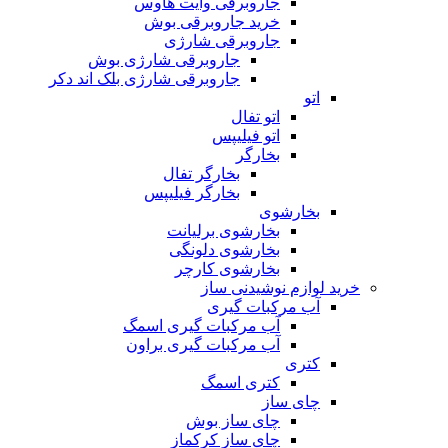
جاروبرقی وایت هاوس
خرید جاروبرقی بوش
جاروبرقی شارژی
جاروبرقی شارژی بوش
جاروبرقی شارژی بلک اند دکر
اتو
اتو تفال
اتو فیلیپس
بخارگر
بخارگر تفال
بخارگر فیلیپس
بخارشوی
بخارشوی برلیانت
بخارشوی دلونگی
بخارشوی کارچر
خرید لوازم نوشیدنی ساز
آب مرکبات گیری
آب مرکبات گیری اسمگ
آب مرکبات گیری براون
کتری
کتری اسمگ
چای ساز
چای ساز بوش
چای ساز کرکماز