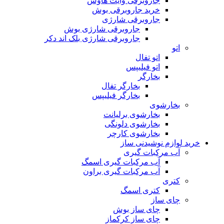
جاروبرقی وایت هاوس
خرید جاروبرقی بوش
جاروبرقی شارژی
جاروبرقی شارژی بوش
جاروبرقی شارژی بلک اند دکر
اتو
اتو تفال
اتو فیلیپس
بخارگر
بخارگر تفال
بخارگر فیلیپس
بخارشوی
بخارشوی برلیانت
بخارشوی دلونگی
بخارشوی کارچر
خرید لوازم نوشیدنی ساز
آب مرکبات گیری
آب مرکبات گیری اسمگ
آب مرکبات گیری براون
کتری
کتری اسمگ
چای ساز
چای ساز بوش
چای ساز کرکماز