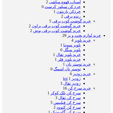
آسیاب قهوه مباشی
2
خرد کن سیلور کرست
0
خردکن باریتون
1
رنده برقی
2
خرید گوشت کوب برقی
5
خرید گوشت کوب برقی براون
2
خرید گوشت کوب برقی بوش
2
خرید لوازم پخت و پز
29
خرید پلوپز
4
پلوپز سونیا
1
پلوپز میگل
0
خرید پلوپز تفال
1
خرید پلوپز فلر
1
خرید توستر نان
1
توستر نان اسمگ
0
خرید زودپز
6
زودپز kst
1
زودپز تفال
3
خرید سرخ کن
16
سرخ کن بلک کوکر
1
سرخ کن تفال
3
سرخ کن فیلیپس
5
سرخ کن کنوود
2
سرخ کن گاسونیک
1