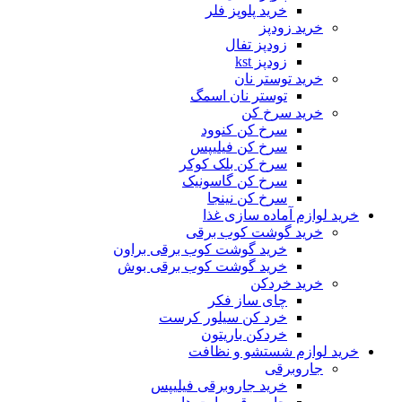
خرید پلوپز فلر
خرید زودپز
زودپز تفال
زودپز kst
خرید توستر نان
توستر نان اسمگ
خرید سرخ کن
سرخ کن کنوود
سرخ کن فیلیپس
سرخ کن بلک کوکر
سرخ کن گاسونیک
سرخ کن نینجا
خرید لوازم آماده سازی غذا
خرید گوشت کوب برقی
خرید گوشت کوب برقی براون
خرید گوشت کوب برقی بوش
خرید خردکن
چای ساز فکر
خرد کن سیلور کرست
خردکن باریتون
خرید لوازم شستشو و نظافت
جاروبرقی
خرید جاروبرقی فیلیپس