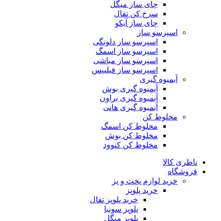
چای ساز میگل
سرخ کن تفال
چای ساز آیکو
اسپرسو ساز
اسپرسو ساز دلونگی
اسپرسو ساز اسمگ
اسپرسو ساز مباشی
اسپرسو ساز فیلیپس
آبمیوه گیری
آبمیوه گیری بوش
آبمیوه گیری براون
آبمیوه گیری هانی
مخلوط کن
مخلوط کن اسمگ
مخلوط کن بوش
مخلوط کن کنوود
ناظری کالا
فروشگاه
خرید لوازم پخت و پز
خرید پلوپز
خرید پلوپز تفال
پلوپز سونیا
پلوپز میگل