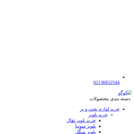
02136832544
دسته بندی محصولات
خرید لوازم پخت و پز
خرید پلوپز
خرید پلوپز تفال
پلوپز سونیا
پلوپز میگل