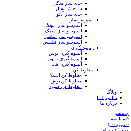
چای ساز میگل
سرخ کن تفال
چای ساز آیکو
اسپرسو ساز
اسپرسو ساز دلونگی
اسپرسو ساز اسمگ
اسپرسو ساز مباشی
اسپرسو ساز فیلیپس
آبمیوه گیری
آبمیوه گیری بوش
آبمیوه گیری براون
آبمیوه گیری هانی
مخلوط کن
مخلوط کن اسمگ
مخلوط کن بوش
مخلوط کن کنوود
وبلاگ
تماس با ما
درباره ما
جستجو
0
مقايسه
0
مورد
0
﷼
ورود / ثبت نام