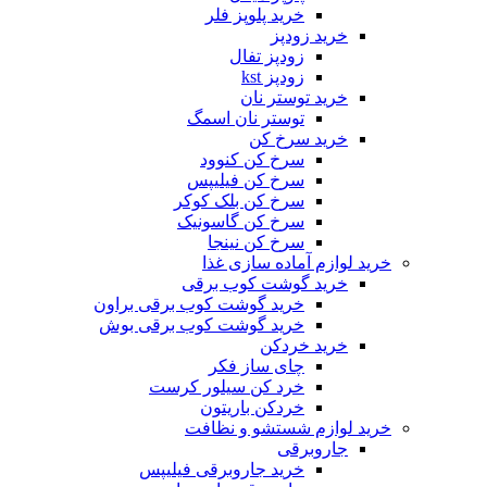
خرید پلوپز فلر
خرید زودپز
زودپز تفال
زودپز kst
خرید توستر نان
توستر نان اسمگ
خرید سرخ کن
سرخ کن کنوود
سرخ کن فیلیپس
سرخ کن بلک کوکر
سرخ کن گاسونیک
سرخ کن نینجا
خرید لوازم آماده سازی غذا
خرید گوشت کوب برقی
خرید گوشت کوب برقی براون
خرید گوشت کوب برقی بوش
خرید خردکن
چای ساز فکر
خرد کن سیلور کرست
خردکن باریتون
خرید لوازم شستشو و نظافت
جاروبرقی
خرید جاروبرقی فیلیپس