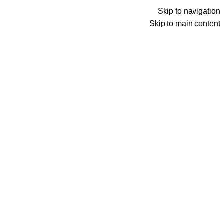
Skip to navigation
Skip to main content
خانه
خرید لوازم نوشیدنی ساز
مخلوط کن
مخلوط کن کنوود
دسته‌های محصولات
آسیاب قهوه مباشی
1
پنکه
3
خرید لوازم آماده سازی غذا
15
خرید خردکن
8
آسیاب قهوه مباشی
2
خرد کن سیلور کرست
0
خردکن باریتون
1