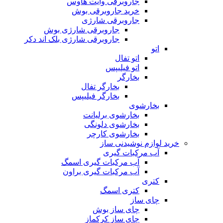
جاروبرقی وایت هاوس
خرید جاروبرقی بوش
جاروبرقی شارژی
جاروبرقی شارژی بوش
جاروبرقی شارژی بلک اند دکر
اتو
اتو تفال
اتو فیلیپس
بخارگر
بخارگر تفال
بخارگر فیلیپس
بخارشوی
بخارشوی برلیانت
بخارشوی دلونگی
بخارشوی کارچر
خرید لوازم نوشیدنی ساز
آب مرکبات گیری
آب مرکبات گیری اسمگ
آب مرکبات گیری براون
کتری
کتری اسمگ
چای ساز
چای ساز بوش
چای ساز کرکماز