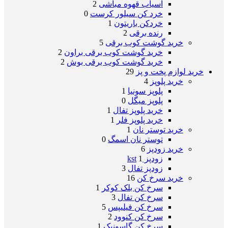
آسیاب قهوه مباشی
2
خرد کن سیلور کرست
0
خردکن باریتون
1
رنده برقی
2
خرید گوشت کوب برقی
5
خرید گوشت کوب برقی براون
2
خرید گوشت کوب برقی بوش
2
خرید لوازم پخت و پز
29
خرید پلوپز
4
پلوپز سونیا
1
پلوپز میگل
0
خرید پلوپز تفال
1
خرید پلوپز فلر
1
خرید توستر نان
1
توستر نان اسمگ
0
خرید زودپز
6
زودپز kst
1
زودپز تفال
3
خرید سرخ کن
16
سرخ کن بلک کوکر
1
سرخ کن تفال
3
سرخ کن فیلیپس
5
سرخ کن کنوود
2
سرخ کن گاسونیک
1