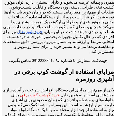
همزن و پیمانه عرضه می‌شوند و کارایی بیشتری دارند. توان موتور،
کیفیت تیغه، طراحی دسته، وزن دستگاه و قابلیت شست‌وشوی
قطعات از مهم‌ترین معیارهایی هستند که در زمان خرید باید به آن‌ها
توجه شود. اگر قرار است روزانه از دستگاه استفاده کنید، انتخاب
مدلی با موتور قوی‌تر و طراحی ارگونومیک اهمیت بیشتری پیدا
می‌کند. همچنین، صدای کم و کیفیت ساخت بالا نیز در رضایت نهایی
شما تاثیر زیادی خواهد داشت. در این میان،
خرید پلوپز تفال
نیز برای
افرادی که در حال تکمیل تجهیزات پخت‌وپز آشپزخانه خود هستند،
انتخابی مرتبط و ارزشمند به شمار می‌رود. بررسی دقیق مشخصات
و مقایسه برندها می‌تواند مسیر خرید را برای شما روشن‌تر و
مطمئن‌تر کند.
جهت ثبت سفارش با شماره 📞 09122388512 تماس بگیرید.
مزایای استفاده از گوشت کوب برقی در
آشپزی روزمره
یکی از مهم‌ترین مزایای این دستگاه، افزایش سرعت در آماده‌سازی
مواد غذایی است و به همین دلیل
خرید گوشت کوب برقی
برای
خانواده‌های پرمشغله و افرادی که زمان محدودی برای آشپزی
دارند، بسیار ارزشمند است. این وسیله به شما کمک می‌کند بدون
نیاز به استفاده از چند ابزار مختلف، تنها با یک دستگاه انواع مواد
غذایی را له، مخلوط یا یکدست کنید. تهیه سوپ، پوره، غذای کودک،