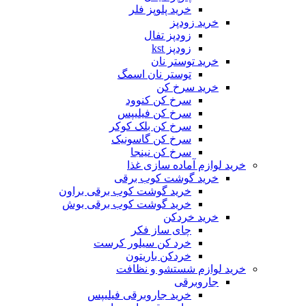
خرید پلوپز فلر
خرید زودپز
زودپز تفال
زودپز kst
خرید توستر نان
توستر نان اسمگ
خرید سرخ کن
سرخ کن کنوود
سرخ کن فیلیپس
سرخ کن بلک کوکر
سرخ کن گاسونیک
سرخ کن نینجا
خرید لوازم آماده سازی غذا
خرید گوشت کوب برقی
خرید گوشت کوب برقی براون
خرید گوشت کوب برقی بوش
خرید خردکن
چای ساز فکر
خرد کن سیلور کرست
خردکن باریتون
خرید لوازم شستشو و نظافت
جاروبرقی
خرید جاروبرقی فیلیپس