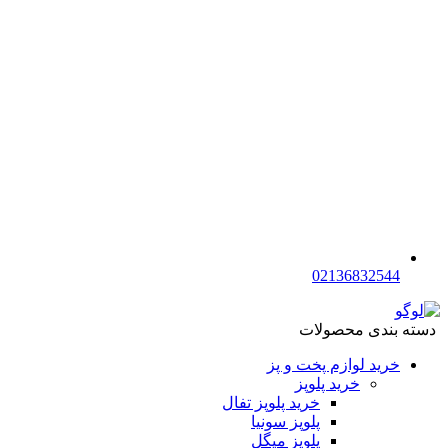
02136832544
دسته بندی محصولات
خرید لوازم پخت و پز
خرید پلوپز
خرید پلوپز تفال
پلوپز سونیا
پلوپز میگل