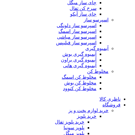
چای ساز میگل
سرخ کن تفال
چای ساز آیکو
اسپرسو ساز
اسپرسو ساز دلونگی
اسپرسو ساز اسمگ
اسپرسو ساز مباشی
اسپرسو ساز فیلیپس
آبمیوه گیری
آبمیوه گیری بوش
آبمیوه گیری براون
آبمیوه گیری هانی
مخلوط کن
مخلوط کن اسمگ
مخلوط کن بوش
مخلوط کن کنوود
ناظری کالا
فروشگاه
خرید لوازم پخت و پز
خرید پلوپز
خرید پلوپز تفال
پلوپز سونیا
پلوپز میگل