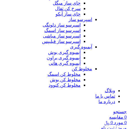
چای ساز میگل
سرخ کن تفال
چای ساز آیکو
اسپرسو ساز
اسپرسو ساز دلونگی
اسپرسو ساز اسمگ
اسپرسو ساز مباشی
اسپرسو ساز فیلیپس
آبمیوه گیری
آبمیوه گیری بوش
آبمیوه گیری براون
آبمیوه گیری هانی
مخلوط کن
مخلوط کن اسمگ
مخلوط کن بوش
مخلوط کن کنوود
وبلاگ
تماس با ما
درباره ما
جستجو
0
مقايسه
0
مورد
0
﷼
ورود / ثبت نام