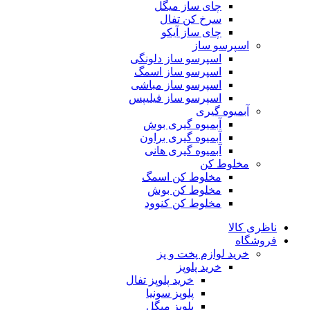
چای ساز میگل
سرخ کن تفال
چای ساز آیکو
اسپرسو ساز
اسپرسو ساز دلونگی
اسپرسو ساز اسمگ
اسپرسو ساز مباشی
اسپرسو ساز فیلیپس
آبمیوه گیری
آبمیوه گیری بوش
آبمیوه گیری براون
آبمیوه گیری هانی
مخلوط کن
مخلوط کن اسمگ
مخلوط کن بوش
مخلوط کن کنوود
ناظری کالا
فروشگاه
خرید لوازم پخت و پز
خرید پلوپز
خرید پلوپز تفال
پلوپز سونیا
پلوپز میگل