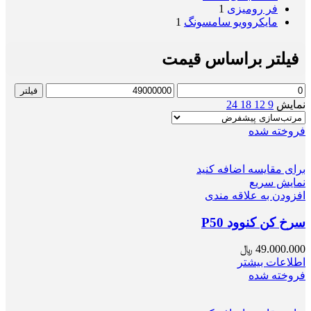
فر رومیزی
1
مایکروویو سامسونگ
1
فیلتر براساس قیمت
حداقل
حداکثر
فیلتر
قیمت
قیمت
نمایش
9
12
18
24
فروخته شده
برای مقایسه اضافه کنید
نمایش سریع
افزودن به علاقه مندی
سرخ کن کنوود P50
49.000.000
﷼
اطلاعات بیشتر
فروخته شده