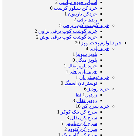
آسیاب قهوه مباشی
2
خرد کن سیلور کرست
0
خردکن باریتون
1
رنده برقی
2
خرید گوشت کوب برقی
5
خرید گوشت کوب برقی براون
2
خرید گوشت کوب برقی بوش
2
خرید لوازم پخت و پز
29
خرید پلوپز
4
پلوپز سونیا
1
پلوپز میگل
0
خرید پلوپز تفال
1
خرید پلوپز فلر
1
خرید توستر نان
1
توستر نان اسمگ
0
خرید زودپز
6
زودپز kst
1
زودپز تفال
3
خرید سرخ کن
16
سرخ کن بلک کوکر
1
سرخ کن تفال
3
سرخ کن فیلیپس
5
سرخ کن کنوود
2
سرخ کن گاسونیک
1