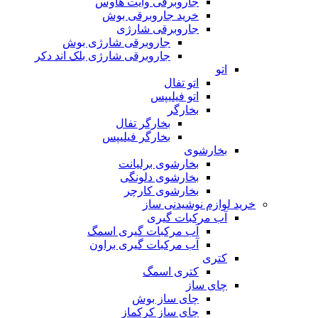
جاروبرقی وایت هاوس
خرید جاروبرقی بوش
جاروبرقی شارژی
جاروبرقی شارژی بوش
جاروبرقی شارژی بلک اند دکر
اتو
اتو تفال
اتو فیلیپس
بخارگر
بخارگر تفال
بخارگر فیلیپس
بخارشوی
بخارشوی برلیانت
بخارشوی دلونگی
بخارشوی کارچر
خرید لوازم نوشیدنی ساز
آب مرکبات گیری
آب مرکبات گیری اسمگ
آب مرکبات گیری براون
کتری
کتری اسمگ
چای ساز
چای ساز بوش
چای ساز کرکماز