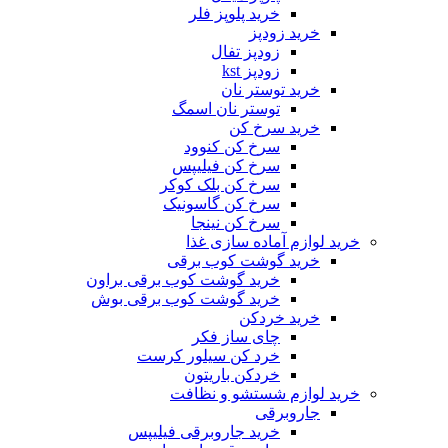
خرید پلوپز فلر
خرید زودپز
زودپز تفال
زودپز kst
خرید توستر نان
توستر نان اسمگ
خرید سرخ کن
سرخ کن کنوود
سرخ کن فیلیپس
سرخ کن بلک کوکر
سرخ کن گاسونیک
سرخ کن نینجا
خرید لوازم آماده سازی غذا
خرید گوشت کوب برقی
خرید گوشت کوب برقی براون
خرید گوشت کوب برقی بوش
خرید خردکن
چای ساز فکر
خرد کن سیلور کرست
خردکن باریتون
خرید لوازم شستشو و نظافت
جاروبرقی
خرید جاروبرقی فیلیپس