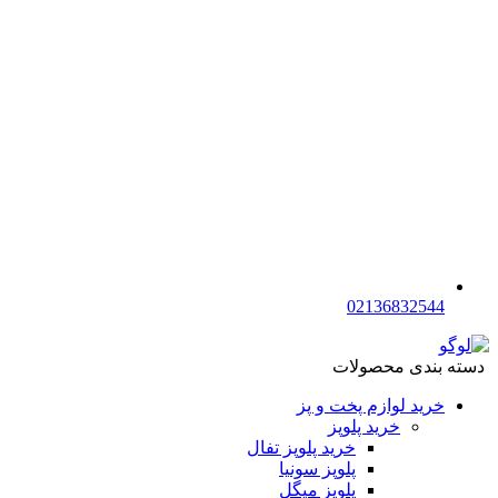
02136832544
دسته بندی محصولات
خرید لوازم پخت و پز
خرید پلوپز
خرید پلوپز تفال
پلوپز سونیا
پلوپز میگل