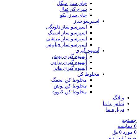
چای ساز میگل
سرخ کن تفال
چای ساز آیکو
اسپرسو ساز
اسپرسو ساز دلونگی
اسپرسو ساز اسمگ
اسپرسو ساز مباشی
اسپرسو ساز فیلیپس
آبمیوه گیری
آبمیوه گیری بوش
آبمیوه گیری براون
آبمیوه گیری هانی
مخلوط کن
مخلوط کن اسمگ
مخلوط کن بوش
مخلوط کن کنوود
وبلاگ
تماس با ما
درباره ما
جستجو
0
مقايسه
0
مورد
0
﷼
ورود / ثبت نام