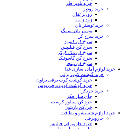
خرید پلوپز فلر
خرید زودپز
زودپز تفال
زودپز kst
خرید توستر نان
توستر نان اسمگ
خرید سرخ کن
سرخ کن کنوود
سرخ کن فیلیپس
سرخ کن بلک کوکر
سرخ کن گاسونیک
سرخ کن نینجا
خرید لوازم آماده سازی غذا
خرید گوشت کوب برقی
خرید گوشت کوب برقی براون
خرید گوشت کوب برقی بوش
خرید خردکن
چای ساز فکر
خرد کن سیلور کرست
خردکن باریتون
خرید لوازم شستشو و نظافت
جاروبرقی
خرید جاروبرقی فیلیپس