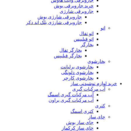
جاروبرقی وایت هاوس
خرید جاروبرقی بوش
جاروبرقی شارژی
جاروبرقی شارژی بوش
جاروبرقی شارژی بلک اند دکر
اتو
اتو تفال
اتو فیلیپس
بخارگر
بخارگر تفال
بخارگر فیلیپس
بخارشوی
بخارشوی برلیانت
بخارشوی دلونگی
بخارشوی کارچر
خرید لوازم نوشیدنی ساز
آب مرکبات گیری
آب مرکبات گیری اسمگ
آب مرکبات گیری براون
کتری
کتری اسمگ
چای ساز
چای ساز بوش
چای ساز کرکماز